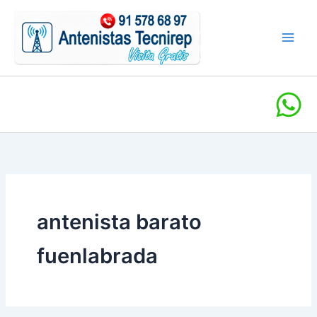
Ir
al
contenido
antenista barato
fuenlabrada